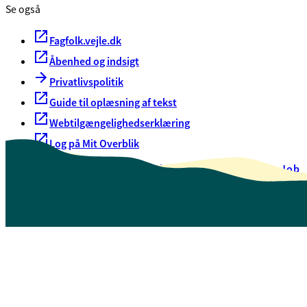
Se også
Fagfolk.vejle.dk
Åbenhed og indsigt
Privatlivspolitik
Guide til oplæsning af tekst
Webtilgængelighedserklæring
Log på Mit Overblik
Akut hjælp
EAN-numre
Oversigt over selvbetjening
Job
Presse