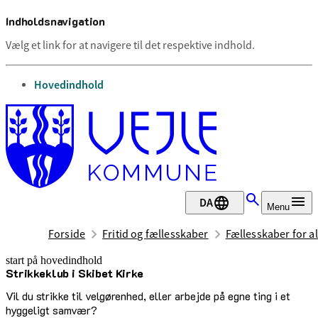
Indholdsnavigation
Vælg et link for at navigere til det respektive indhold.
gå til
Hovedindhold
DA
Menu
Forside
Fritid og fællesskaber
Fællesskaber for al
start på hovedindhold
Strikkeklub i Skibet Kirke
senest opdateret 30. juni 2026
Vil du strikke til velgørenhed, eller arbejde på egne ting i et
hyggeligt samvær?