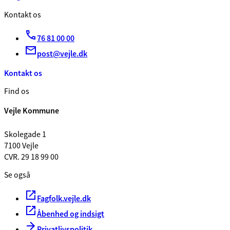
Kontakt os
76 81 00 00
post@vejle.dk
Kontakt os
Find os
Vejle Kommune
Skolegade 1
7100 Vejle
CVR. 29 18 99 00
Se også
Fagfolk.vejle.dk
Åbenhed og indsigt
Privatlivspolitik