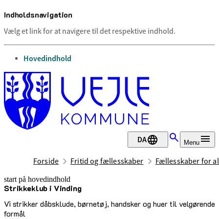
Indholdsnavigation
Vælg et link for at navigere til det respektive indhold.
gå til
Hovedindhold
DA
Menu
Forside
Fritid og fællesskaber
Fællesskaber for al
start på hovedindhold
Strikkeklub i Vinding
senest opdateret 30. juni 2026
Vi strikker dåbsklude, børnetøj, handsker og huer til velgørende
formål