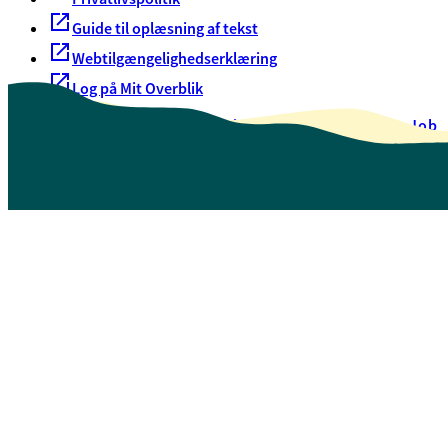
Guide til oplæsning af tekst
Webtilgængelighedserklæring
Log på Mit Overblik
Akut hjælp
EAN-numre
Oversigt over selvbetjening
Job
Presse