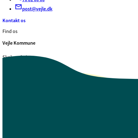
post@vejle.dk
Kontakt os
Find os
Vejle Kommune
Skolegade 1
7100 Vejle
CVR. 29 18 99 00
Se også
Fagfolk.vejle.dk
Åbenhed og indsigt
Privatlivspolitik
Guide til oplæsning af tekst
Webtilgængelighedserklæring