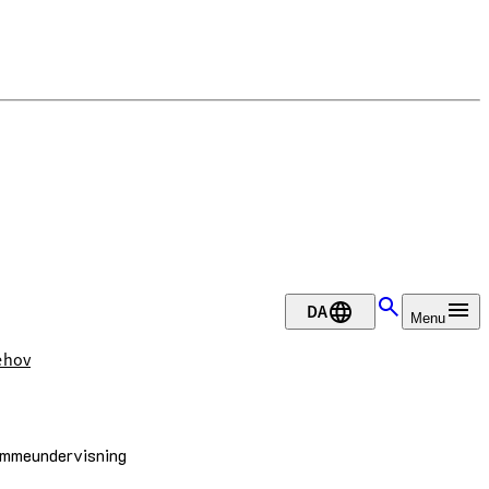
DA
Menu
ehov
svømmeundervisning