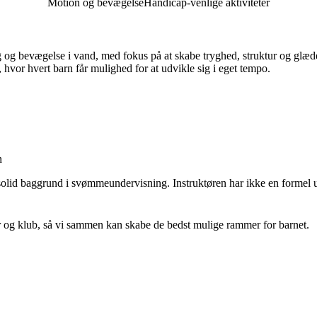
Motion og bevægelse
Handicap-venlige aktiviteter
 bevægelse i vand, med fokus på at skabe tryghed, struktur og glæde. Vi
hvor hvert barn får mulighed for at udvikle sig i eget tempo.
n
solid baggrund i svømmeundervisning. Instruktøren har ikke en formel 
r og klub, så vi sammen kan skabe de bedst mulige rammer for barnet.