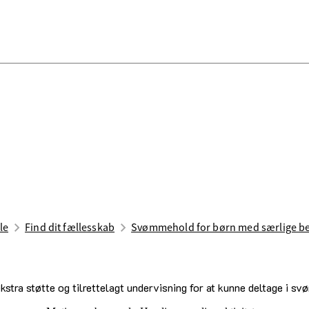
le
Find dit fællesskab
Svømmehold for børn med særlige b
ekstra støtte og tilrettelagt undervisning for at kunne deltage i 