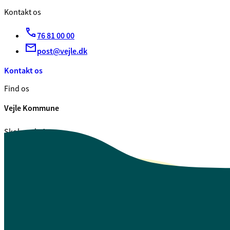
Kontakt os
76 81 00 00
post@vejle.dk
Kontakt os
Find os
Vejle Kommune
Skolegade 1
7100 Vejle
CVR. 29 18 99 00
Se også
Fagfolk.vejle.dk
Åbenhed og indsigt
Privatlivspolitik