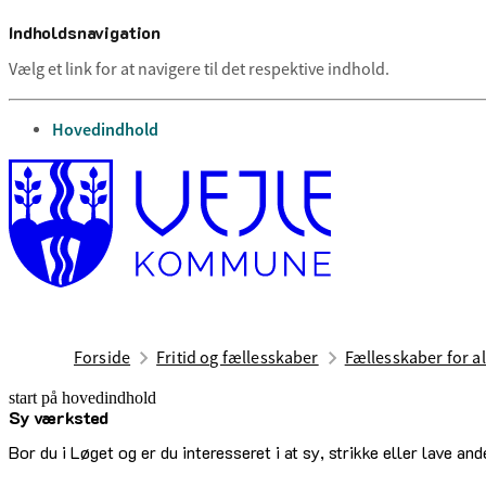
Indholdsnavigation
Vælg et link for at navigere til det respektive indhold.
gå til
Hovedindhold
Forside
Fritid og fællesskaber
Fællesskaber for al
start på hovedindhold
Sy værksted
senest opdateret 30. juni 2026
Bor du i Løget og er du interesseret i at sy, strikke eller lave a