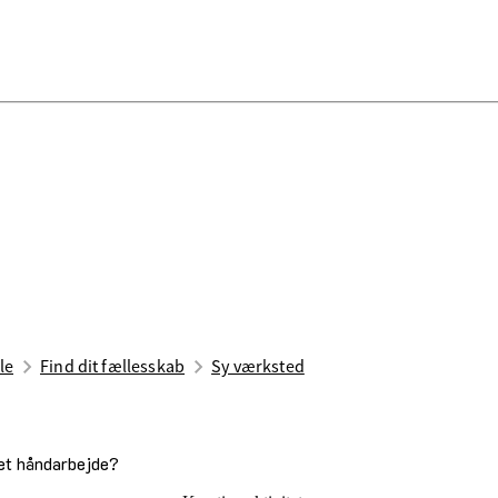
le
Find dit fællesskab
Sy værksted
ndet håndarbejde?