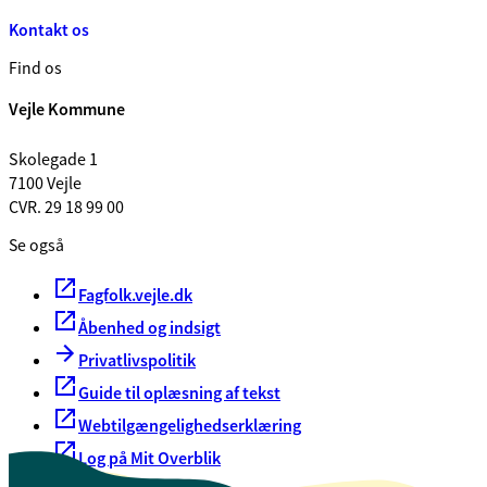
Kontakt os
Find os
Vejle Kommune
Skolegade 1
7100 Vejle
CVR. 29 18 99 00
Se også
Fagfolk.vejle.dk
Åbenhed og indsigt
Privatlivspolitik
Guide til oplæsning af tekst
Webtilgængelighedserklæring
Log på Mit Overblik