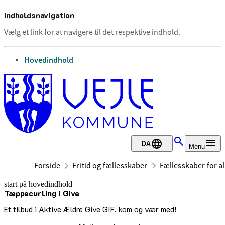
Indholdsnavigation
Vælg et link for at navigere til det respektive indhold.
gå til
Hovedindhold
DA
Menu
Forside
Fritid og fællesskaber
Fællesskaber for al
start på hovedindhold
Tæppecurling i Give
senest opdateret 29. juni 2026
Et tilbud i Aktive Ældre Give GIF, kom og vær med!