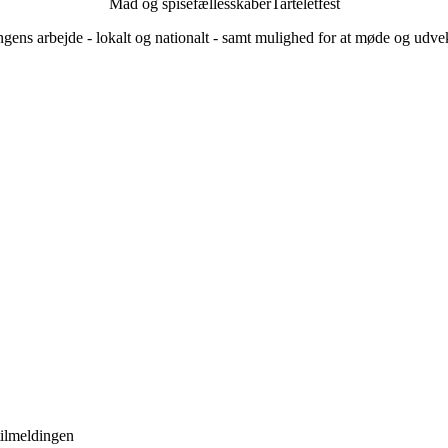
Mad og spisefællesskaber
Tarteletfest
ingens arbejde - lokalt og nationalt - samt mulighed for at møde og udv
tilmeldingen