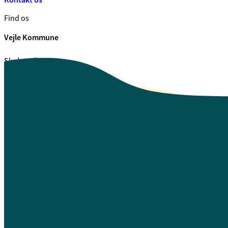
Find os
Vejle Kommune
Skolegade 1
7100 Vejle
CVR. 29 18 99 00
Se også
Fagfolk.vejle.dk
Åbenhed og indsigt
Privatlivspolitik
Guide til oplæsning af tekst
Webtilgængelighedserklæring
Log på Mit Overblik
A