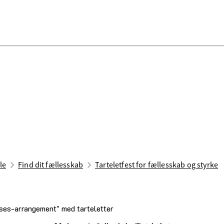
le
Find dit fællesskab
Tarteletfest for fællesskab og styrke
elses-arrangement" med tarteletter