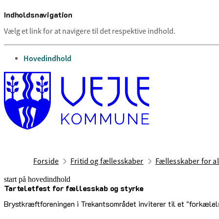
Indholdsnavigation
Vælg et link for at navigere til det respektive indhold.
gå til
Hovedindhold
Forside
Fritid og fællesskaber
Fællesskaber for al
start på hovedindhold
Tarteletfest for fællesskab og styrke
senest opdateret 15. juli 2026
Brystkræftforeningen i Trekantsområdet inviterer til et "forkæl