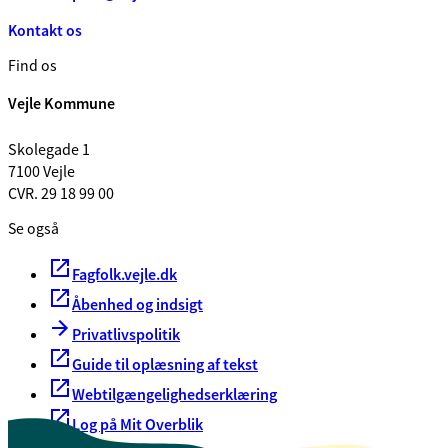
Kontakt os
Find os
Vejle Kommune
Skolegade 1
7100 Vejle
CVR. 29 18 99 00
Se også
Fagfolk.vejle.dk
Åbenhed og indsigt
Privatlivspolitik
Guide til oplæsning af tekst
Webtilgængelighedserklæring
Log på Mit Overblik