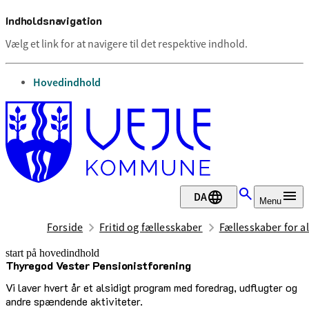
Indholdsnavigation
Vælg et link for at navigere til det respektive indhold.
gå til
Hovedindhold
DA
Menu
Forside
Fritid og fællesskaber
Fællesskaber for al
start på hovedindhold
Thyregod Vester Pensionistforening
senest opdateret 30. juni 2026
Vi laver hvert år et alsidigt program med foredrag, udflugter og
andre spændende aktiviteter.