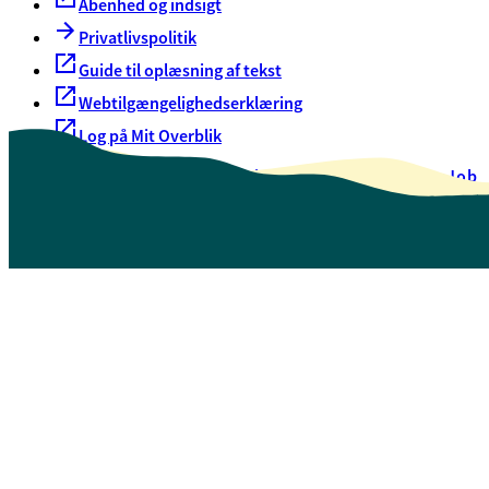
Åbenhed og indsigt
Privatlivspolitik
Guide til oplæsning af tekst
Webtilgængelighedserklæring
Log på Mit Overblik
Akut hjælp
EAN-numre
Oversigt over selvbetjening
Job
Presse