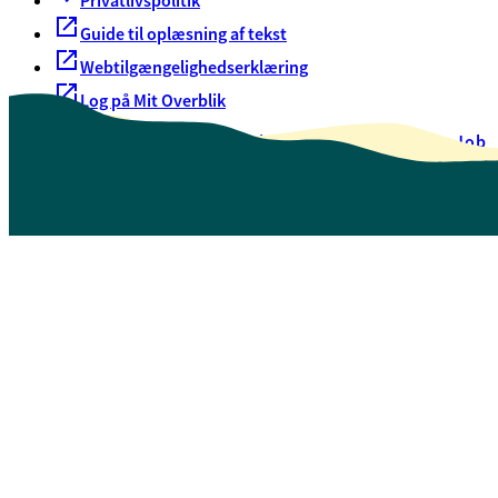
Privatlivspolitik
Guide til oplæsning af tekst
Webtilgængelighedserklæring
Log på Mit Overblik
Akut hjælp
EAN-numre
Oversigt over selvbetjening
Job
Presse