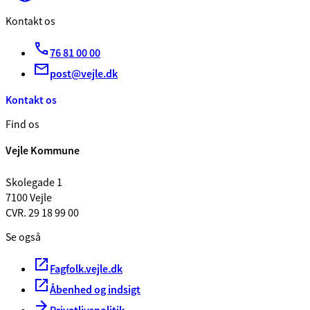
Kontakt os
76 81 00 00
post@vejle.dk
Kontakt os
Find os
Vejle Kommune
Skolegade 1
7100 Vejle
CVR. 29 18 99 00
Se også
Fagfolk.vejle.dk
Åbenhed og indsigt