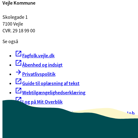
Vejle Kommune
Skolegade 1
7100 Vejle
CVR. 29 18 99 00
Se også
Fagfolk.vejle.dk
Åbenhed og indsigt
Privatlivspolitik
Guide til oplæsning af tekst
Webtilgængelighedserklæring
Log på Mit Overblik
Akut hjælp
EAN-numre
Oversigt over selvbetjening
Job
Presse