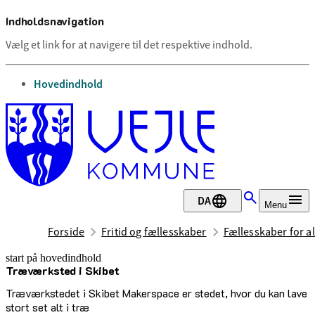
Indholdsnavigation
Vælg et link for at navigere til det respektive indhold.
gå til
Hovedindhold
DA
Menu
Forside
Fritid og fællesskaber
Fællesskaber for al
start på hovedindhold
Træværksted i Skibet
senest opdateret 29. juni 2026
Træværkstedet i Skibet Makerspace er stedet, hvor du kan lave
stort set alt i træ