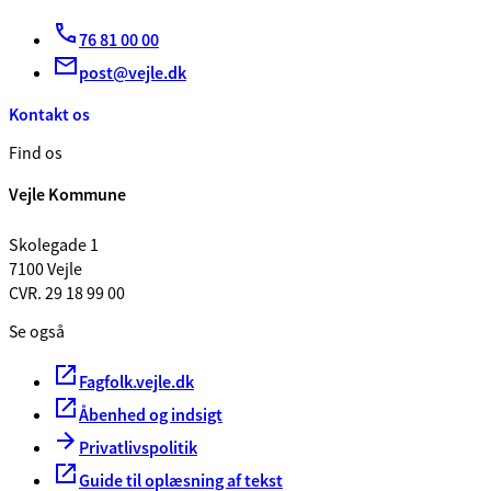
76 81 00 00
post@vejle.dk
Kontakt os
Find os
Vejle Kommune
Skolegade 1
7100 Vejle
CVR. 29 18 99 00
Se også
Fagfolk.vejle.dk
Åbenhed og indsigt
Privatlivspolitik
Guide til oplæsning af tekst