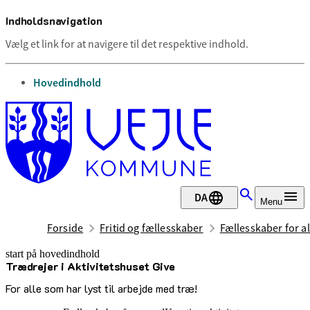
Indholdsnavigation
Vælg et link for at navigere til det respektive indhold.
gå til
Hovedindhold
DA
Menu
Forside
Fritid og fællesskaber
Fællesskaber for al
start på hovedindhold
Trædrejer i Aktivitetshuset Give
senest opdateret 13. juli 2026
For alle som har lyst til arbejde med træ!