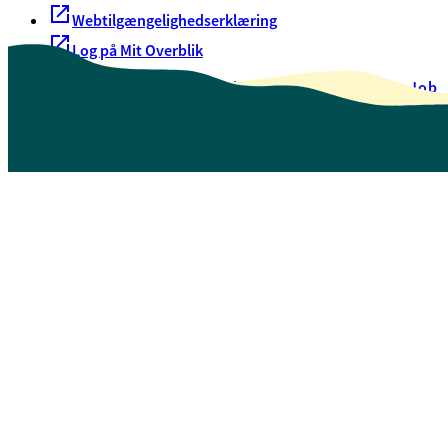
Webtilgængelighedserklæring
Log på Mit Overblik
Akut hjælp
EAN-numre
Oversigt over selvbetjening
Job
Presse