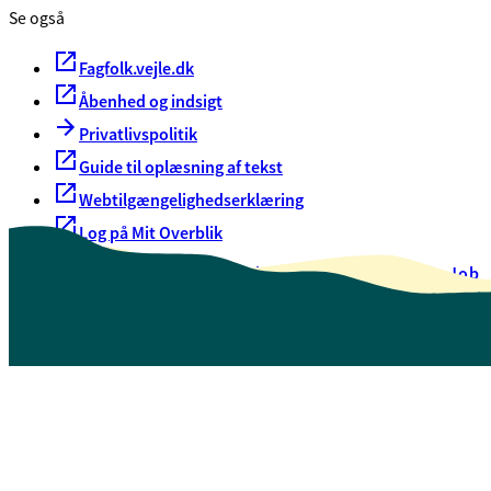
Se også
Fagfolk.vejle.dk
Åbenhed og indsigt
Privatlivspolitik
Guide til oplæsning af tekst
Webtilgængelighedserklæring
Log på Mit Overblik
Akut hjælp
EAN-numre
Oversigt over selvbetjening
Job
Presse