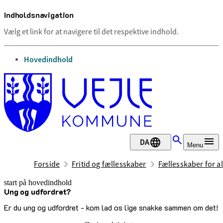
Indholdsnavigation
Vælg et link for at navigere til det respektive indhold.
gå til
Hovedindhold
DA
Menu
Forside
Fritid og fællesskaber
Fællesskaber for al
start på hovedindhold
Ung og udfordret?
senest opdateret 29. juni 2026
Er du ung og udfordret - kom lad os lige snakke sammen om det!