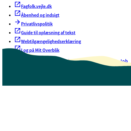
Fagfolk.vejle.dk
Åbenhed og indsigt
Privatlivspolitik
Guide til oplæsning af tekst
Webtilgængelighedserklæring
Log på Mit Overblik
Akut hjælp
EAN-numre
Oversigt over selvbetjening
Job
Presse