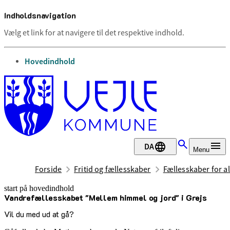
Indholdsnavigation
Vælg et link for at navigere til det respektive indhold.
gå til
Hovedindhold
DA
Menu
Forside
Fritid og fællesskaber
Fællesskaber for al
start på hovedindhold
Vandrefællesskabet "Mellem himmel og jord" i Grejs
senest opdateret 12. maj 2026
Vil du med ud at gå?