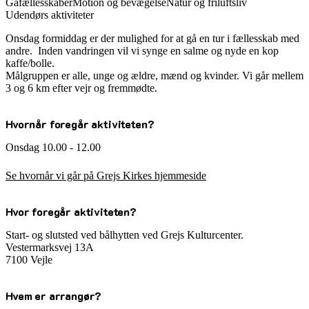
Gåfællesskaber
Motion og bevægelse
Natur og friluftsliv
Udendørs aktiviteter
Onsdag formiddag er der mulighed for at gå en tur i fællesskab med
andre.
Inden vandringen vil vi synge en salme og nyde en kop
kaffe/bolle.
Målgruppen er alle, unge og ældre, mænd og kvinder. Vi går mellem
3 og 6 km efter vejr og fremmødte.
Hvornår foregår aktiviteten?
Onsdag 10.00 - 12.00
Se hvornår vi går på Grejs Kirkes hjemmeside
Hvor foregår aktiviteten?
Start- og slutsted ved bålhytten ved Grejs Kulturcenter.
Vestermarksvej 13A
7100 Vejle
Hvem er arrangør?