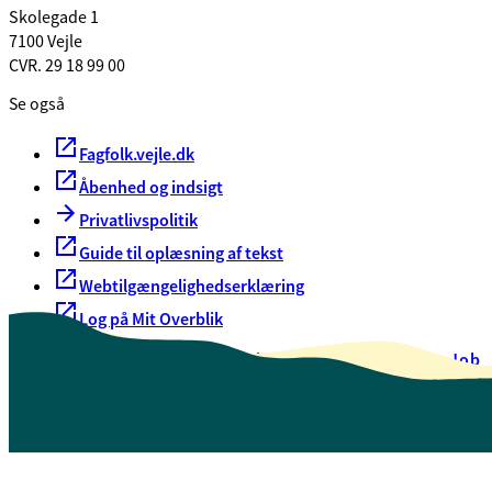
Skolegade 1
7100 Vejle
CVR. 29 18 99 00
Se også
Fagfolk.vejle.dk
Åbenhed og indsigt
Privatlivspolitik
Guide til oplæsning af tekst
Webtilgængelighedserklæring
Log på Mit Overblik
Akut hjælp
EAN-numre
Oversigt over selvbetjening
Job
Presse