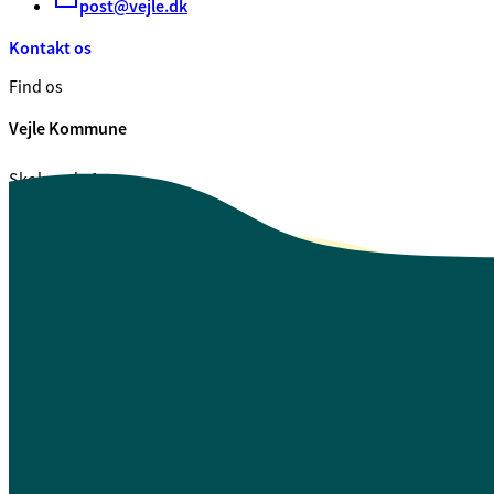
post@vejle.dk
Kontakt os
Find os
Vejle Kommune
Skolegade 1
7100 Vejle
CVR. 29 18 99 00
Se også
Fagfolk.vejle.dk
Åbenhed og indsigt
Privatlivspolitik
Guide til oplæsning af tekst
Webtilgængelighedserklæring
Log på Mit Overblik