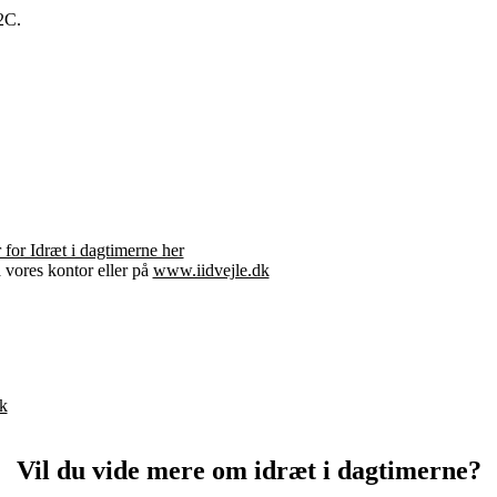
2C.
5
?
 for Idræt i dagtimerne her
 vores kontor eller på
www.iidvejle.dk
dk
Vil du vide mere om idræt i dagtimerne?