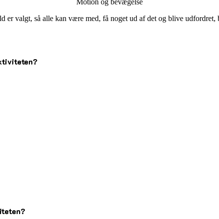
Motion og bevægelse
ld er valgt, så alle kan være med, få noget ud af det og blive udfordret
ktiviteten?
i.
iteten?