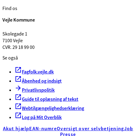
Find os
Vejle Kommune
Skolegade 1
7100 Vejle
CVR. 29 18 99 00
Se også
Fagfolk.vejle.dk
Åbenhed og indsigt
Privatlivspolitik
Guide til oplæsning af tekst
Webtilgængelighedserklæring
Log på Mit Overblik
Akut hjælp
EAN-numre
Oversigt over selvbetjening
Job
Presse