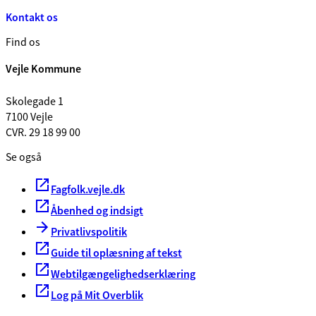
Kontakt os
Find os
Vejle Kommune
Skolegade 1
7100 Vejle
CVR. 29 18 99 00
Se også
Fagfolk.vejle.dk
Åbenhed og indsigt
Privatlivspolitik
Guide til oplæsning af tekst
Webtilgængelighedserklæring
Log på Mit Overblik