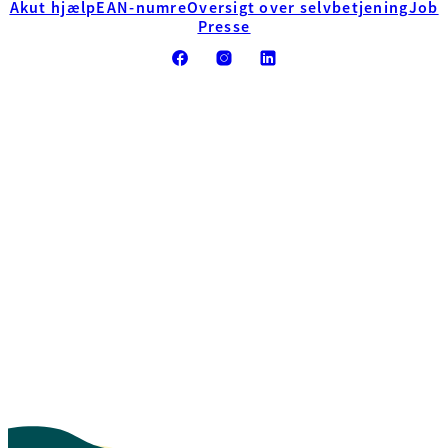
Akut hjælp
EAN-numre
Oversigt over selvbetjening
Job
Presse