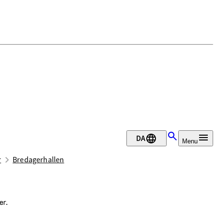
DA
Menu
r
Bredagerhallen
er.