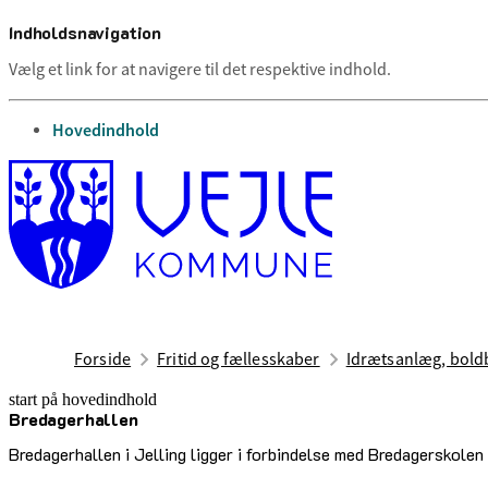
Indholdsnavigation
Vælg et link for at navigere til det respektive indhold.
gå til
Hovedindhold
Forside
Fritid og fællesskaber
Idrætsanlæg, boldb
start på hovedindhold
Bredagerhallen
senest opdateret 17. februar 2026
Bredagerhallen i Jelling ligger i forbindelse med Bredagerskole