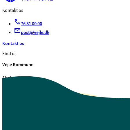
Kontakt os
76 81 00 00
post@vejle.dk
Kontakt os
Find os
Vejle Kommune
Skolegade 1
7100 Vejle
CVR. 29 18 99 00
Se også
Fagfolk.vejle.dk
Åbenhed og indsigt