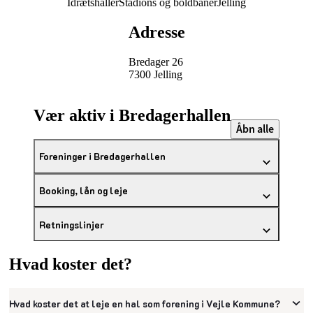
Idrætshaller
Stadions og boldbaner
Jelling
Adresse
Bredager 26
7300 Jelling
Vær aktiv i Bredagerhallen
Åbn alle
Foreninger i Bredagerhallen
Booking, lån og leje
Retningslinjer
Hvad koster det?
Hvad koster det at leje en hal som forening i Vejle Kommune?