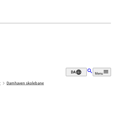
DA
Menu
r
Damhaven skolebane