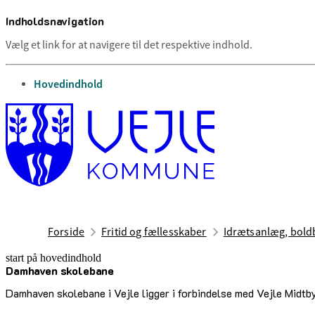
Indholdsnavigation
Vælg et link for at navigere til det respektive indhold.
gå til
Hovedindhold
Forside
Fritid og fællesskaber
Idrætsanlæg, boldb
start på hovedindhold
Damhaven skolebane
senest opdateret 17. februar 2026
Damhaven skolebane i Vejle ligger i forbindelse med Vejle Midt