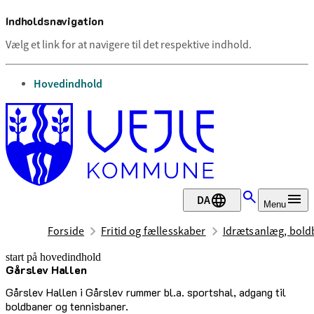
Indholdsnavigation
Vælg et link for at navigere til det respektive indhold.
gå til
Hovedindhold
DA
Menu
Forside
Fritid og fællesskaber
Idrætsanlæg, boldb
start på hovedindhold
Gårslev Hallen
senest opdateret 17. februar 2026
Gårslev Hallen i Gårslev rummer bl.a. sportshal, adgang til
boldbaner og tennisbaner.