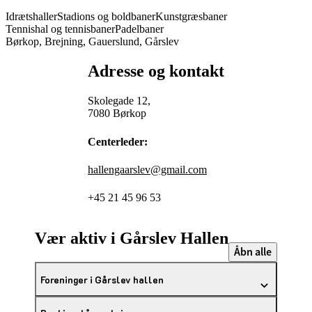
Idrætshaller
Stadions og boldbaner
Kunstgræsbaner
Tennishal og tennisbaner
Padelbaner
Børkop, Brejning, Gauerslund, Gårslev
Adresse og kontakt
Skolegade 12,
7080 Børkop
Centerleder:
hallengaarslev@gmail.com
+45 21 45 96 53
Vær aktiv i Gårslev Hallen
Åbn alle
Foreninger i Gårslev hallen