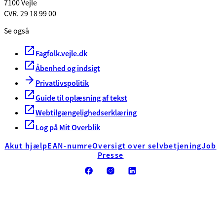
7100 Vejle
CVR. 29 18 99 00
Se også
Fagfolk.vejle.dk
Åbenhed og indsigt
Privatlivspolitik
Guide til oplæsning af tekst
Webtilgængelighedserklæring
Log på Mit Overblik
Akut hjælp
EAN-numre
Oversigt over selvbetjening
Job
Presse