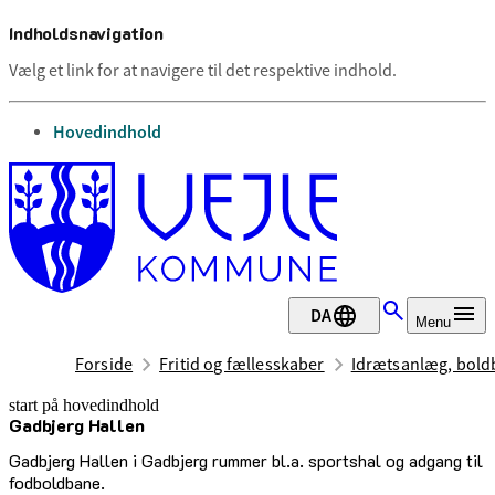
Indholdsnavigation
Vælg et link for at navigere til det respektive indhold.
gå til
Hovedindhold
DA
Menu
Forside
Fritid og fællesskaber
Idrætsanlæg, boldb
start på hovedindhold
Gadbjerg Hallen
senest opdateret 17. februar 2026
Gadbjerg Hallen i Gadbjerg rummer bl.a. sportshal og adgang til
fodboldbane.