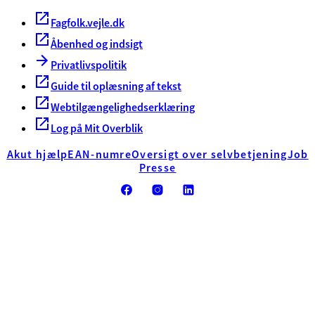
Fagfolk.vejle.dk
Åbenhed og indsigt
Privatlivspolitik
Guide til oplæsning af tekst
Webtilgængelighedserklæring
Log på Mit Overblik
Akut hjælp
EAN-numre
Oversigt over selvbetjening
Job
Presse