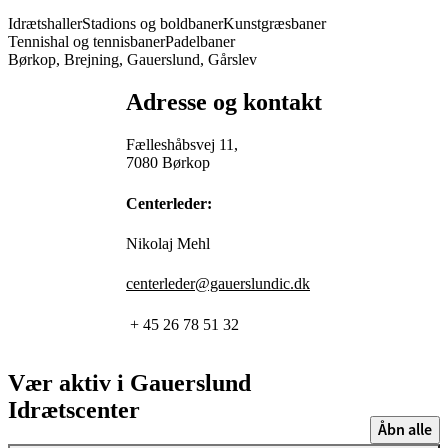
Idrætshaller
Stadions og boldbaner
Kunstgræsbaner
Tennishal og tennisbaner
Padelbaner
Børkop, Brejning, Gauerslund, Gårslev
Adresse og kontakt
Fælleshåbsvej 11,
7080 Børkop
Centerleder:
Nikolaj Mehl
centerleder@gauerslundic.dk
+ 45 26 78 51 32
Vær aktiv i Gauerslund
Idrætscenter
Åbn alle