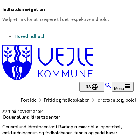
Indholdsnavigation
Vælg et link for at navigere til det respektive indhold.
gå til
Hovedindhold
DA
Menu
Forside
Fritid og fællesskaber
Idrætsanlæg, boldb
start på hovedindhold
Gauerslund Idrætscenter
senest opdateret 17. februar 2026
Gauerslund Idrætscenter i Børkop rummer bl.a. sportshal,
omklædningsrum og fodboldbaner, tennis og padelbaner.