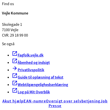
Find os
Vejle Kommune
Skolegade 1
7100 Vejle
CVR. 29 18 99 00
Se også
Fagfolk.vejle.dk
Åbenhed og indsigt
Privatlivspolitik
Guide til oplæsning af tekst
Webtilgængelighedserklæring
Log på Mit Overblik
Akut hjælp
EAN-numre
Oversigt over selvbetjening
Job
Presse