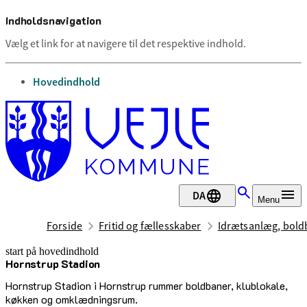
Indholdsnavigation
Vælg et link for at navigere til det respektive indhold.
gå til
Hovedindhold
DA
Menu
Forside
Fritid og fællesskaber
Idrætsanlæg, boldb
start på hovedindhold
Hornstrup Stadion
senest opdateret 17. februar 2026
Hornstrup Stadion i Hornstrup rummer boldbaner, klublokale,
køkken og omklædningsrum.