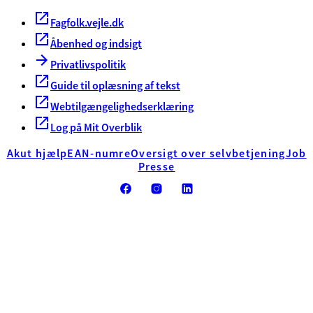
Fagfolk.vejle.dk
Åbenhed og indsigt
Privatlivspolitik
Guide til oplæsning af tekst
Webtilgængelighedserklæring
Log på Mit Overblik
Akut hjælp
EAN-numre
Oversigt over selvbetjening
Job
Presse