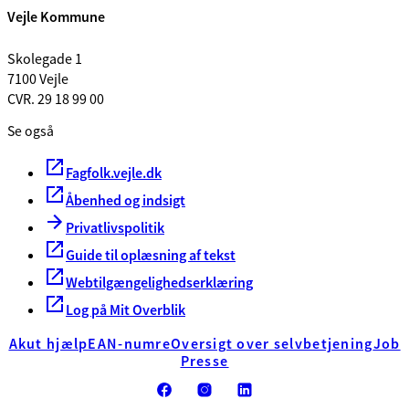
Vejle Kommune
Skolegade 1
7100 Vejle
CVR. 29 18 99 00
Se også
Fagfolk.vejle.dk
Åbenhed og indsigt
Privatlivspolitik
Guide til oplæsning af tekst
Webtilgængelighedserklæring
Log på Mit Overblik
Akut hjælp
EAN-numre
Oversigt over selvbetjening
Job
Presse