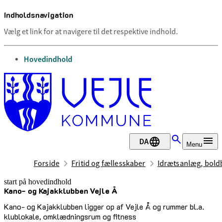
Indholdsnavigation
Vælg et link for at navigere til det respektive indhold.
gå til
Hovedindhold
DA
Menu
Forside
Fritid og fællesskaber
Idrætsanlæg, boldb
start på hovedindhold
Kano- og Kajakklubben Vejle Å
senest opdateret 20. marts 2026
Kano- og Kajakklubben ligger op af Vejle Å og rummer bl.a.
klublokale, omklædningsrum og fitness