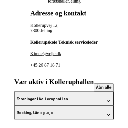
Idrætshaller
Jelling
Adresse og kontakt
Kollerupvej 12,
7300 Jelling
Kollerupskole Teknisk serviceleder
Kimne@vejle.dk
+45 26 87 18 71
Vær aktiv i Kolleruphallen
Åbn alle
Foreninger i Kolleruphallen
Booking, lån og leje