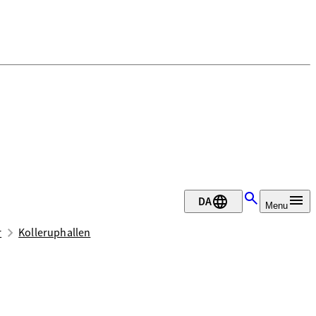
DA
Menu
r
Kolleruphallen