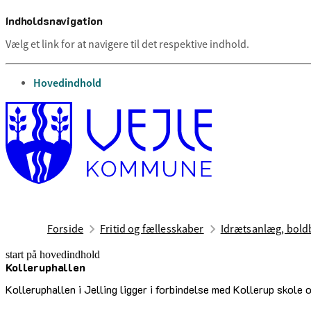
Indholdsnavigation
Vælg et link for at navigere til det respektive indhold.
gå til
Hovedindhold
Forside
Fritid og fællesskaber
Idrætsanlæg, boldb
start på hovedindhold
Kolleruphallen
senest opdateret 17. februar 2026
Kolleruphallen i Jelling ligger i forbindelse med Kollerup skole 