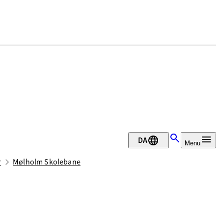
DA
Menu
r
Mølholm Skolebane