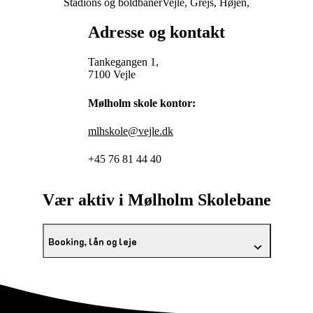
Stadions og boldbaner
Vejle, Grejs, Højen,
Adresse og kontakt
Tankegangen 1,
7100 Vejle
Mølholm skole kontor:
mlhskole@vejle.dk
+45 76 81 44 40
Vær aktiv i Mølholm Skolebane
Booking, lån og leje