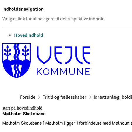
Indholdsnavigation
Vælg et link for at navigere til det respektive indhold.
gå til
Hovedindhold
Forside
Fritid og fællesskaber
Idrætsanlæg, boldb
start på hovedindhold
Mølholm Skolebane
senest opdateret 17. februar 2026
Mølholm Skolebane i Mølholm ligger i forbindelse med Mølholm 