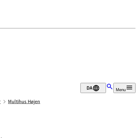
DA
Menu
r
Multihus Højen