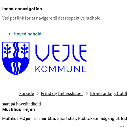
Indholdsnavigation
Vælg et link for at navigere til det respektive indhold.
gå til
Hovedindhold
Forside
Fritid og fællesskaber
Idrætsanlæg, boldb
start på hovedindhold
Multihus Højen
senest opdateret 17. februar 2026
Multihus Højen rummer bl.a. sportshal, klublokale, adgang til fo