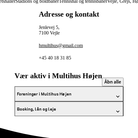
ætshaller
Stadions og boldbaner
Tennishal og tennisbaner
Vejle, Grejs, Hø
Adresse og kontakt
Jenlevej 5,
7100 Vejle
hmultihus@gmail.com
+45 40 18 31 85
Vær aktiv i Multihus Højen
Åbn alle
Foreninger i Multihus Højen
Booking, lån og leje