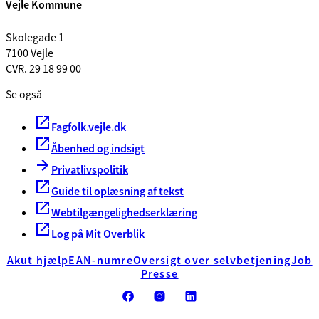
Vejle Kommune
Skolegade 1
7100 Vejle
CVR. 29 18 99 00
Se også
Fagfolk.vejle.dk
Åbenhed og indsigt
Privatlivspolitik
Guide til oplæsning af tekst
Webtilgængelighedserklæring
Log på Mit Overblik
Akut hjælp
EAN-numre
Oversigt over selvbetjening
Job
Presse