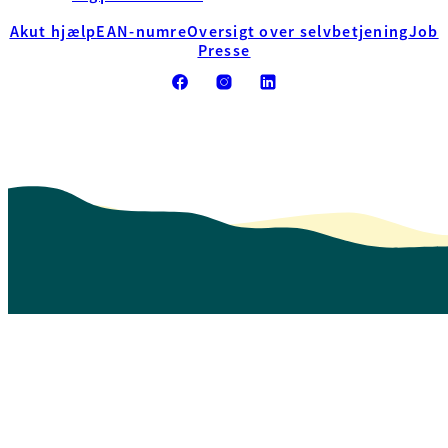
Akut hjælp
EAN-numre
Oversigt over selvbetjening
Job
Presse