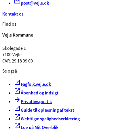
post@vejle.dk
Kontakt os
Find os
Vejle Kommune
Skolegade 1
7100 Vejle
CVR. 29 18 99 00
Se også
Fagfolk.vejle.dk
Åbenhed og indsigt
Privatlivspolitik
Guide til oplæsning af tekst
Webtilgængelighedserklæring
Log på Mit Overblik