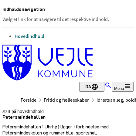
Indholdsnavigation
Vælg et link for at navigere til det respektive indhold.
gå til
Hovedindhold
DA
Menu
Forside
Fritid og fællesskaber
Idrætsanlæg, boldb
start på hovedindhold
Petersmindehallen
senest opdateret 17. februar 2026
Petersmindehallen i Uhrhøj ligger i forbindelse med
Petersmindeskolen og rummer bl.a. sportshal,