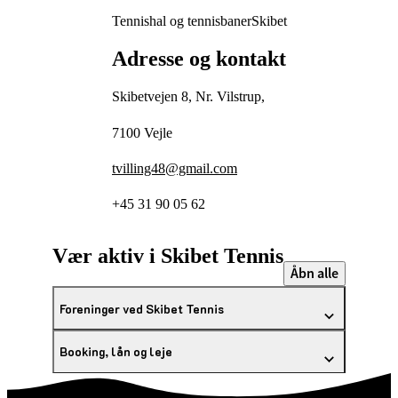
Tennishal og tennisbaner
Skibet
Adresse og kontakt
Skibetvejen 8, Nr. Vilstrup,
7100 Vejle
tvilling48@gmail.com
+45 31 90 05 62
Vær aktiv i Skibet Tennis
Åbn alle
Foreninger ved Skibet Tennis
Booking, lån og leje