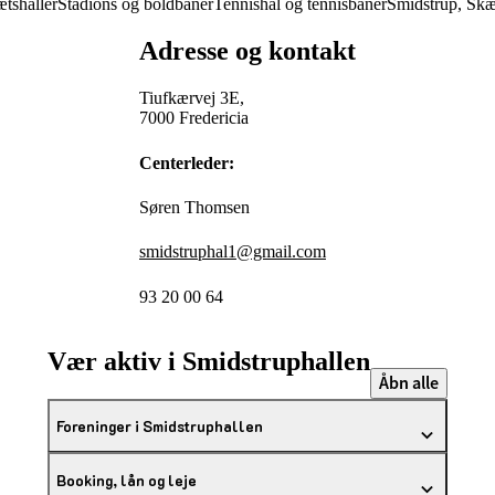
ætshaller
Stadions og boldbaner
Tennishal og tennisbaner
Smidstrup, Sk
Adresse og kontakt
Tiufkærvej 3E,
7000 Fredericia
Centerleder:
Søren Thomsen
smidstruphal1@gmail.com
93 20 00 64
Vær aktiv i Smidstruphallen
Åbn alle
Foreninger i Smidstruphallen
Booking, lån og leje