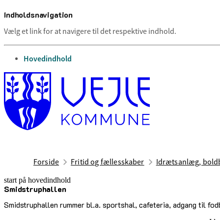
Indholdsnavigation
Vælg et link for at navigere til det respektive indhold.
gå til
Hovedindhold
Forside
Fritid og fællesskaber
Idrætsanlæg, boldb
start på hovedindhold
Smidstruphallen
senest opdateret 17. februar 2026
Smidstruphallen rummer bl.a. sportshal, cafeteria, adgang til fo