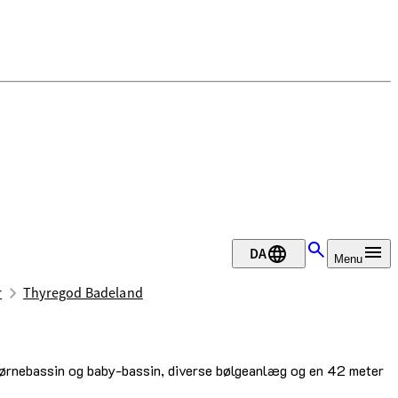
DA
Menu
r
Thyregod Badeland
 børnebassin og baby-bassin, diverse bølgeanlæg og en 42 meter