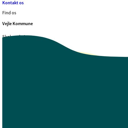
Kontakt os
Find os
Vejle Kommune
Skolegade 1
7100 Vejle
CVR. 29 18 99 00
Se også
Fagfolk.vejle.dk
Åbenhed og indsigt
Privatlivspolitik
Guide til oplæsning af tekst
Webtilgængelighedserklæring
Log på Mit Overblik
A