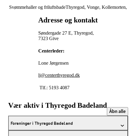
Svømmehaller og friluftsbade
Thyregod, Vonge, Kollemorten,
Adresse og kontakt
Søndergade 27 E, Thyregod,
7323 Give
Centerleder:
Lone Jørgensen
lj@centerthyregod.dk
Tlf.: 5193 4087
Vær aktiv i Thyregod Badeland
Åbn alle
Foreninger i Thyregod Badeland