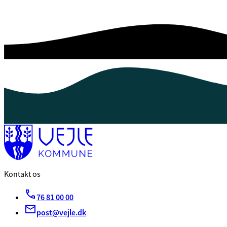
Kontakt os
76 81 00 00
post@vejle.dk