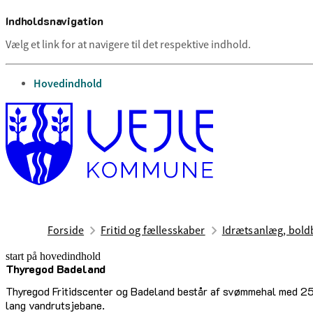
Indholdsnavigation
Vælg et link for at navigere til det respektive indhold.
gå til
Hovedindhold
Forside
Fritid og fællesskaber
Idrætsanlæg, boldb
start på hovedindhold
Thyregod Badeland
senest opdateret 17. februar 2026
Thyregod Fritidscenter og Badeland består af svømmehal med 25 
lang vandrutsjebane.