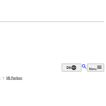
DA
Menu
r
VB Parken