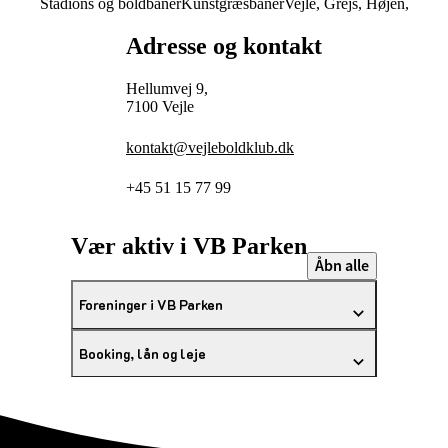
Stadions og boldbaner
Kunstgræsbaner
Vejle, Grejs, Højen,
Adresse og kontakt
Hellumvej 9,
7100 Vejle
kontakt@vejleboldklub.dk
+45 51 15 77 99
Vær aktiv i VB Parken
Åbn alle
Foreninger i VB Parken
Booking, lån og leje