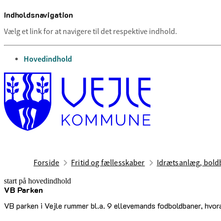
Indholdsnavigation
Vælg et link for at navigere til det respektive indhold.
gå til
Hovedindhold
Forside
Fritid og fællesskaber
Idrætsanlæg, boldb
start på hovedindhold
VB Parken
senest opdateret 17. februar 2026
VB parken i Vejle rummer bl.a. 9 ellevemands fodboldbaner, hvora