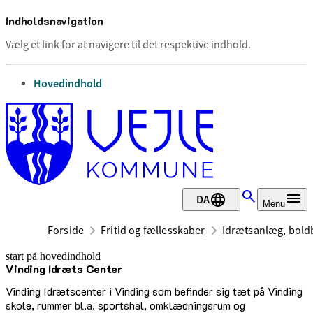
Indholdsnavigation
Vælg et link for at navigere til det respektive indhold.
gå til
Hovedindhold
DA
Menu
Forside
Fritid og fællesskaber
Idrætsanlæg, boldb
start på hovedindhold
Vinding Idræts Center
senest opdateret 17. februar 2026
Vinding Idrætscenter i Vinding som befinder sig tæt på Vinding
skole, rummer bl.a. sportshal, omklædningsrum og