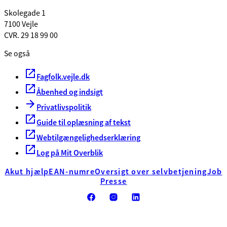
Skolegade 1
7100 Vejle
CVR. 29 18 99 00
Se også
Fagfolk.vejle.dk
Åbenhed og indsigt
Privatlivspolitik
Guide til oplæsning af tekst
Webtilgængelighedserklæring
Log på Mit Overblik
Akut hjælp
EAN-numre
Oversigt over selvbetjening
Job
Presse