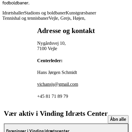
fodboldbaner.
Idrætshaller
Stadions og boldbaner
Kunstgræsbaner
Tennishal og tennisbaner
Vejle, Grejs, Højen,
Adresse og kontakt
Nygårdsvej 10,
7100 Vejle
Centerleder:
Hans Jørgen Schmidt
vichansjs@gmail.com
+45 81 71 89 79
Vær aktiv i Vinding Idræts Center
Åbn alle
Foreninger i Vinding Idrætscenter