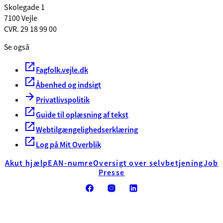
Skolegade 1
7100 Vejle
CVR. 29 18 99 00
Se også
Fagfolk.vejle.dk
Åbenhed og indsigt
Privatlivspolitik
Guide til oplæsning af tekst
Webtilgængelighedserklæring
Log på Mit Overblik
Akut hjælp
EAN-numre
Oversigt over selvbetjening
Job
Presse