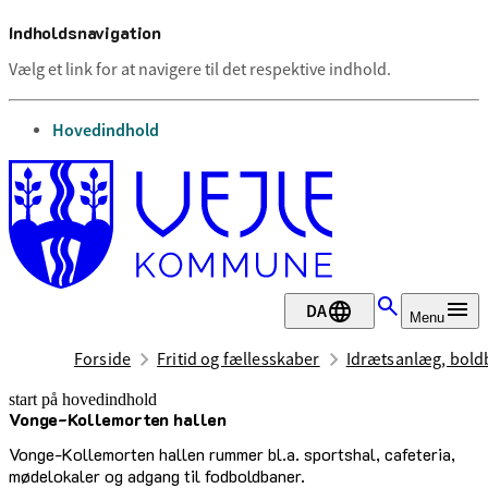
Indholdsnavigation
Vælg et link for at navigere til det respektive indhold.
gå til
Hovedindhold
DA
Menu
Forside
Fritid og fællesskaber
Idrætsanlæg, boldb
start på hovedindhold
Vonge-Kollemorten hallen
senest opdateret 17. februar 2026
Vonge-Kollemorten hallen rummer bl.a. sportshal, cafeteria,
mødelokaler og adgang til fodboldbaner.