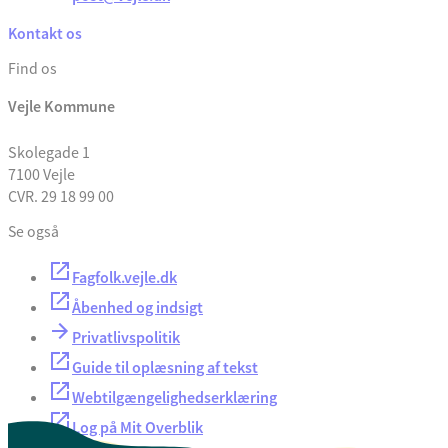
Kontakt os
Find os
Vejle Kommune
Skolegade 1
7100 Vejle
CVR. 29 18 99 00
Se også
Fagfolk.vejle.dk
Åbenhed og indsigt
Privatlivspolitik
Guide til oplæsning af tekst
Webtilgængelighedserklæring
Log på Mit Overblik