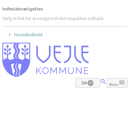
Indholdsnavigation
Vælg et link for at navigere til det respektive indhold.
gå til
Hovedindhold
DA
Menu