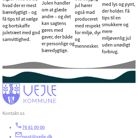
Julen handler
med lys og pynt,
hvad der er mest
jul hører
om at glæde
der holder. Få
bæredygtigt – og
også mad
andre – og det
tips til en
få tips til at vælge
produceret
kan sagtens
smukkere og
og bortskaffe
med respekt
gøres med
mere
juletræet med god
for miljø, dyr
gaver, der både
miljøvenlig jul
samvittighed.
og
er personlige og
uden unødigt
mennesker.
bæredygtige.
forbrug.
Kontakt os
76 81 00 00
post@vejle.dk