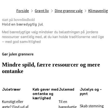
Forside
Grønt liv
Dine grønne valg
Klimavenlig
start på hovedindhold
Hold en bæredygtig jul
senest opdateret 1. april 2025
Med bæredygtige valg mindsker du belastningen på jordens
ressourcer samtidig med, at du kan holde traditionerne ved lige
– med god samvittighed
Gør julen grønnere
Mindre spild, færre ressourcer og mere
omtanke
Juletræer
Køb gaver med
Julemad
Julelys og -
omtanke og
pynt
kærlighed
Kunstigt eller
Til en
Skab stemning
ægte? Find ud af,
bæredygtig