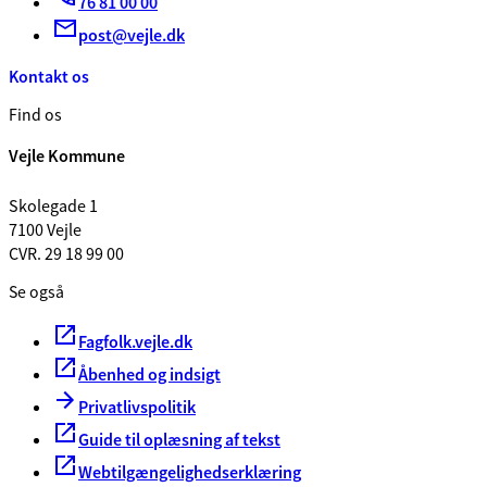
76 81 00 00
post@vejle.dk
Kontakt os
Find os
Vejle Kommune
Skolegade 1
7100 Vejle
CVR. 29 18 99 00
Se også
Fagfolk.vejle.dk
Åbenhed og indsigt
Privatlivspolitik
Guide til oplæsning af tekst
Webtilgængelighedserklæring