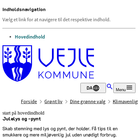
Indholdsnavigation
Vælg et link for at navigere til det respektive indhold.
gå til
Hovedindhold
DA
Menu
Forside
Grønt liv
Dine grønne valg
Klimavenlig
start på hovedindhold
Julelys og -pynt
senest opdateret 1. april 2025
Skab stemning med lys og pynt, der holder. Få tips til en
smukkere og mere miljøvenlig jul uden unødigt forbrug.