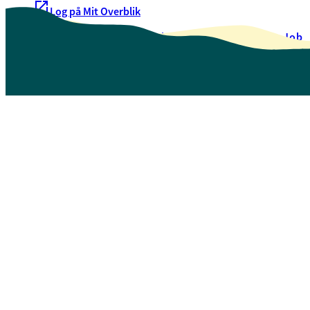
Log på Mit Overblik
Akut hjælp
EAN-numre
Oversigt over selvbetjening
Job
Presse