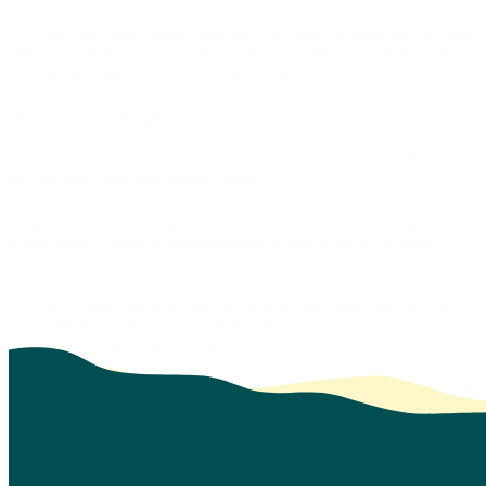
- Det gør ordningen meget fleksibel. Det meste af tiden kan det godt
løbe rundt med en enkelt delebil, men vores rekord er tre biler på
samme dag, siger Jens Christian Mathiasen.
Holder hjulene i gang
Bilen er da heller ikke det eneste, Givskud deler. Gennem flere år
har der også være deletrailere i byen.
I dag er der to trailere, sponsoreret af en lokal mekaniker, og de er
flittigt brugt. Faktisk er efterspørgslen så stor, at der er en tredje
trailer på vej.
- Det er jo ikke hver dag, man har brug for en trailer. Men når man
har, er det guld værd, at den står klar her, og at man ikke skal ud og
købe én selv, siger Bjarne Østerlund.
Ligesom med delebilen foregår bookingen online. Trailerne er gratis
at låne, men man betaler en forsikringspræmie pr. udlån.
Så kører det