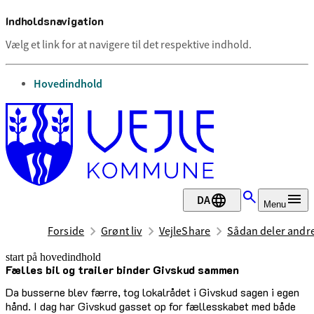
Indholdsnavigation
Vælg et link for at navigere til det respektive indhold.
gå til
Hovedindhold
DA
Menu
Forside
Grønt liv
VejleShare
Sådan deler andr
start på hovedindhold
Fælles bil og trailer binder Givskud sammen
senest opdateret 15. januar 2026
Da busserne blev færre, tog lokalrådet i Givskud sagen i egen
hånd. I dag har Givskud gasset op for fællesskabet med både