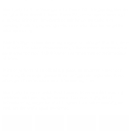
Med hjælp fra Arne Vestergaard fra Byens Bil i Ringkøbing blev det
muligt at få en delebil til byen. Byens Bil, der har specialiseret sig i
at udbyde delebiler i landdistrikter, står for det praktiske som
booking, forsikring og vedligehold, mens lokalrådet har sørget for
lokal opbakning.
Både frivillige, virksomheder og borgere har bidraget til at få hjulene
til at rulle. Fire lokale virksomheder gik for eksempel sammen om at
støtte opstarten med 30.000 kroner tilsammen mod en reklameplads
på bilen.
Bilen er parkeret på en offentlig p-plads, og brugerne booker den
online og får en engangskode til en nærliggende nøgleboks. Prisen
afhænger af medlemskab, antal kilometer og timer.
Med hjælp fra byens pedel, Poul Hansen, bliver området omkring
delebilen holdt pænt og indbydende. Han er en vigtig del af
fællesskabet og sørger for, at alt fungerer. Han holder samtidig øje
med, om der skulle opstå problemer.