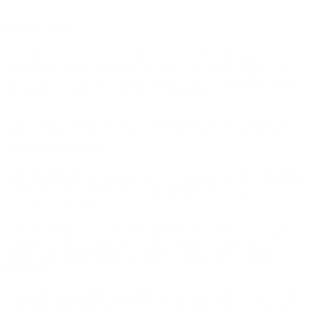
En stille start
Opstarten var ikke flyvende. Bilen blev lanceret lige inden corona-
pandemien, og i begyndelsen var det kun få, der brugte den, men
lokalrådet gav ikke op. De satte ind med lokal markedsføring og
aktiverede de første brugere som ambassadører.
- Den største udfordring var at få overbevist folk om, at det er en
tryg og pålidelig løsning. Det har krævet både tid og vedholdenhed,
siger Bjarne Østerlund.
Vedholdenheden har dog givet pote, og i dag er der stor opbakning
til delebilen. Den bookes især af gengangere, der har gjort den til en
fast del af hverdagen.
- Nogle af brugerne har for eksempel kun en firmabil til rådighed. Så
supplerer de ved at booke Byens Bil, når de har brug for privat
kørsel, siger næstformand i Givskud Lokalråd, Jens Christian
Mathiasen.
Hvis flere booker bilen på samme tid, sørger Byens Bil for at flytte
rundt på delebiler fra andre byer. På den måde er der bil-garanti.