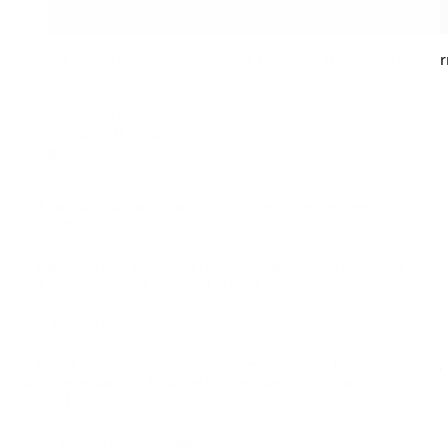
Fra venstre Poul Hansen, Jens Christian Mathiasen og Bja
Fra venstre Poul Hansen, Jens
Christian Mathiasen og Bjarne
Østerlund.
Hvad gør man, når man ikke har bil og der bliver længere og
længere mellem busserne?
Det spørgsmål stod lokalrådet i Givskud med tilbage i 2019, da
byens kollektive trafik blev ramt af store besparelser.
Svaret blev en delebil.
- Vi ville ikke bare acceptere, at det blev sværere at komme rundt. Vi
ville finde en løsning, fortæller Bjarne Østerlund, formand for
Givskud Lokalråd.
Sådan fungerer ordningen