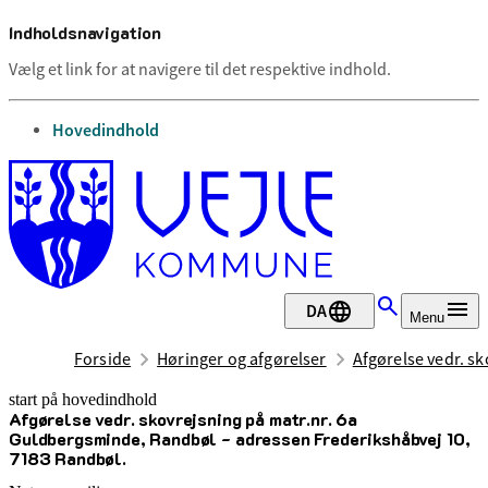
Indholdsnavigation
Vælg et link for at navigere til det respektive indhold.
gå til
Hovedindhold
DA
Menu
Forside
Høringer og afgørelser
Afgørelse vedr. s
start på hovedindhold
Afgørelse vedr. skovrejsning på matr.nr. 6a
senest opdateret 27. april 2026
Guldbergsminde, Randbøl - adressen Frederikshåbvej 10,
7183 Randbøl.