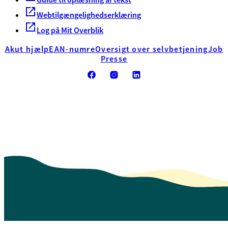
Webtilgængelighedserklæring
Log på Mit Overblik
Akut hjælp
EAN-numre
Oversigt over selvbetjening
Job
Presse