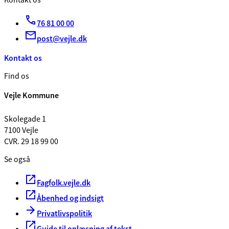
Kontakt os
76 81 00 00
post@vejle.dk
Kontakt os
Find os
Vejle Kommune
Skolegade 1
7100 Vejle
CVR. 29 18 99 00
Se også
Fagfolk.vejle.dk
Åbenhed og indsigt
Privatlivspolitik
Guide til oplæsning af tekst