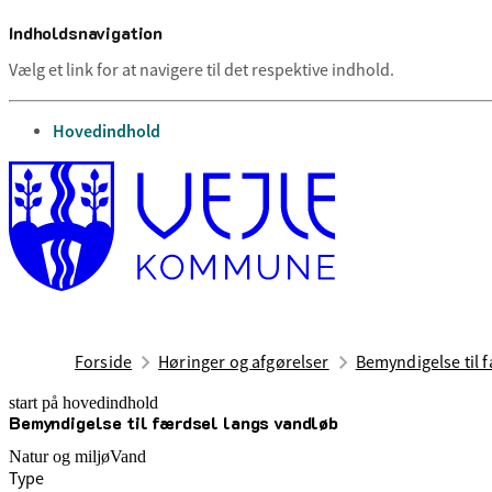
Indholdsnavigation
Vælg et link for at navigere til det respektive indhold.
gå til
Hovedindhold
Forside
Høringer og afgørelser
Bemyndigelse til 
start på hovedindhold
Bemyndigelse til færdsel langs vandløb
senest opdateret 21. april 2026
Natur og miljø
Vand
Type