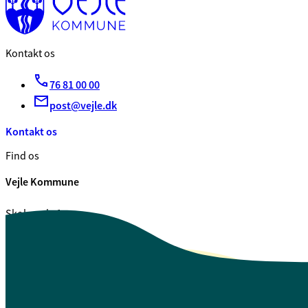
Kontakt os
76 81 00 00
post@vejle.dk
Kontakt os
Find os
Vejle Kommune
Skolegade 1
7100 Vejle
CVR. 29 18 99 00
Se også
Fagfolk.vejle.dk