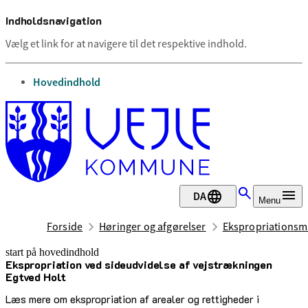
Indholdsnavigation
Vælg et link for at navigere til det respektive indhold.
gå til
Hovedindhold
DA
Menu
Forside
Høringer og afgørelser
Ekspropriationsma
start på hovedindhold
Ekspropriation ved sideudvidelse af vejstrækningen
senest opdateret 8. august 2025
Egtved Holt
Læs mere om ekspropriation af arealer og rettigheder i