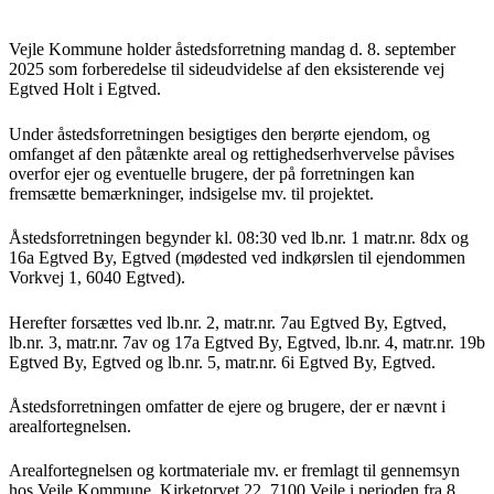
Vejle Kommune holder åstedsforretning mandag d. 8. september
2025 som forberedelse til sideudvidelse af den eksisterende vej
Egtved Holt i Egtved.
Under åstedsforretningen besigtiges den berørte ejendom, og
omfanget af den påtænkte areal og rettighedserhvervelse påvises
overfor ejer og eventuelle brugere, der på forretningen kan
fremsætte bemærkninger, indsigelse mv. til projektet.
Åstedsforretningen begynder kl. 08:30 ved lb.nr. 1 matr.nr. 8dx og
16a Egtved By, Egtved (mødested ved indkørslen til ejendommen
Vorkvej 1, 6040 Egtved).
Herefter forsættes ved lb.nr. 2, matr.nr. 7au Egtved By, Egtved,
lb.nr. 3, matr.nr. 7av og 17a Egtved By, Egtved, lb.nr. 4, matr.nr. 19b
Egtved By, Egtved og lb.nr. 5, matr.nr. 6i Egtved By, Egtved.
Åstedsforretningen omfatter de ejere og brugere, der er nævnt i
arealfortegnelsen.
Arealfortegnelsen og kortmateriale mv. er fremlagt til gennemsyn
hos Vejle Kommune, Kirketorvet 22, 7100 Vejle i perioden fra 8.