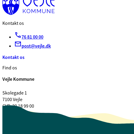
Kontakt os
76 81 00 00
post@vejle.dk
Kontakt os
Find os
Vejle Kommune
Skolegade 1
7100 Vejle
CVR. 29 18 99 00
Se også
Fagfolk.vejle.dk