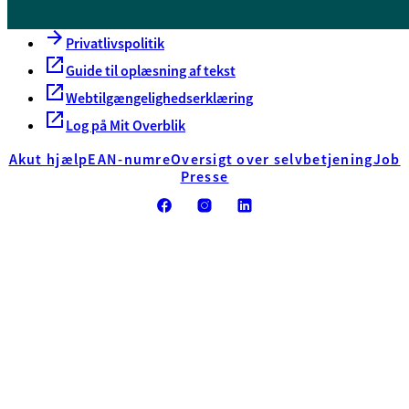
Åbenhed og indsigt
Privatlivspolitik
Guide til oplæsning af tekst
Webtilgængelighedserklæring
Log på Mit Overblik
Akut hjælp
EAN-numre
Oversigt over selvbetjening
Job
Presse