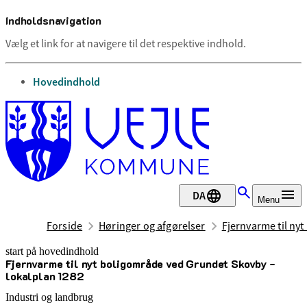
Indholdsnavigation
Vælg et link for at navigere til det respektive indhold.
gå til
Hovedindhold
DA
Menu
Forside
Høringer og afgørelser
Fjernvarme til ny
start på hovedindhold
Fjernvarme til nyt boligområde ved Grundet Skovby -
senest opdateret 31. juli 2025
lokalplan 1282
Industri og landbrug