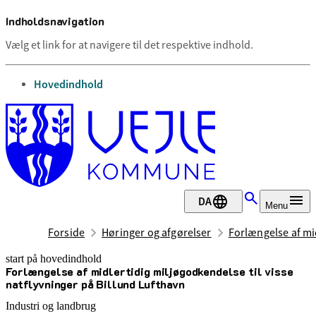
Indholdsnavigation
Vælg et link for at navigere til det respektive indhold.
gå til
Hovedindhold
DA
Menu
Forside
Høringer og afgørelser
Forlængelse af mid
start på hovedindhold
Forlængelse af midlertidig miljøgodkendelse til visse
senest opdateret 24. oktober 2025
natflyvninger på Billund Lufthavn
Industri og landbrug