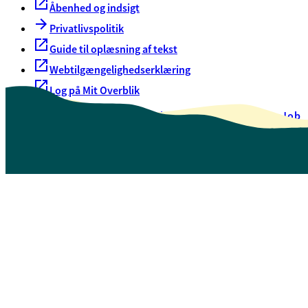
Åbenhed og indsigt
Privatlivspolitik
Guide til oplæsning af tekst
Webtilgængelighedserklæring
Log på Mit Overblik
Akut hjælp
EAN-numre
Oversigt over selvbetjening
Job
Presse