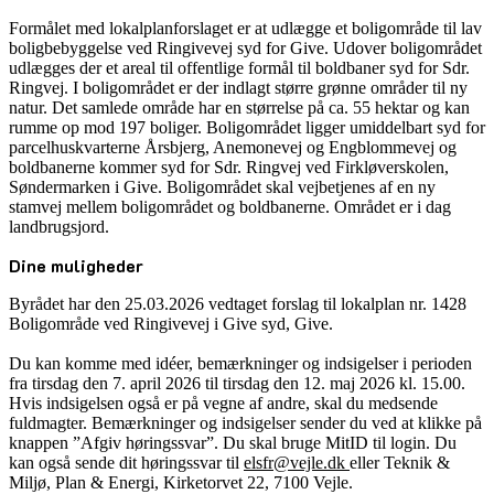
Formålet med lokalplanforslaget er at udlægge et boligområde til lav
boligbebyggelse ved Ringivevej syd for Give. Udover boligområdet
udlægges der et areal til offentlige formål til boldbaner syd for Sdr.
Ringvej. I boligområdet er der indlagt større grønne områder til ny
natur. Det samlede område har en størrelse på ca. 55 hektar og kan
rumme op mod 197 boliger. Boligområdet ligger umiddelbart syd for
parcelhuskvarterne Årsbjerg, Anemonevej og Engblommevej og
boldbanerne kommer syd for Sdr. Ringvej ved Firkløverskolen,
Søndermarken i Give. Boligområdet skal vejbetjenes af en ny
stamvej mellem boligområdet og boldbanerne. Området er i dag
landbrugsjord.
Dine muligheder
Byrådet har den 25.03.2026 vedtaget forslag til lokalplan nr. 1428
Boligområde ved Ringivevej i Give syd, Give.
Du kan komme med idéer, bemærkninger og indsigelser i perioden
fra tirsdag den 7. april 2026 til tirsdag den 12. maj 2026 kl. 15.00.
Hvis indsigelsen også er på vegne af andre, skal du medsende
fuldmagter. Bemærkninger og indsigelser sender du ved at klikke på
knappen ”Afgiv høringssvar”. Du skal bruge MitID til login. Du
kan også sende dit høringssvar til
elsfr@vejle.dk
eller Teknik &
Miljø, Plan & Energi, Kirketorvet 22, 7100 Vejle.