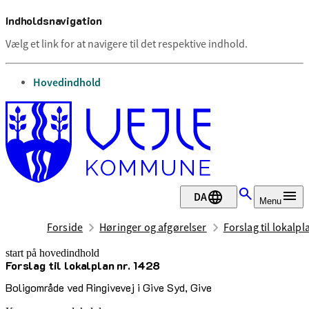
Indholdsnavigation
Vælg et link for at navigere til det respektive indhold.
gå til
Hovedindhold
DA
Menu
Forside
Høringer og afgørelser
Forslag til lokalpl
start på hovedindhold
Forslag til lokalplan nr. 1428
senest opdateret 12. maj 2026
Boligområde ved Ringivevej i Give Syd, Give