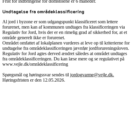
Frist for indbringelse for domstolene er 6 måneder.
Undtagelse fra områdeklassificering
Al jord i byzone er som udgangspunkt klassificeret som lettere
forurenet, men kan af kommunen undtages fra klassificeringen via
Regulativ for Jord, hvis der er en rimelig grad af sikkerhed for, at et
område generelt ikke er forurenet.
Området omfattet af lokalplanen vurderes at leve op til kriterierne for
undtagelse fra områdeklassificeringen jævnfør jordforureningsloven.
Regulativ for Jord agtes derved ændret således at området undtages
fra områdeklassificeringen. Du kan læse mere og se regulativet på
www.vejle.dk/områdeklassificering
Spørgsmål og høringssvar sendes til
jordogvarme@vejle.dk.
Høringsfristen er den 12.05.2026.