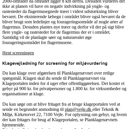
2000-områder da området ligger 8 km derfra. Desuden vurderes det
ikke at planen vil have en negativ indvirkning på yngle- og
rastesteder da flagermusegnede træer i videst udstrækning bliver
bevaret. De eksisterende læhegn i området bliver også bevaret da de
bliver brugt som ledelinjer og fourageringsområde af nogle arter af
flagermus. Desuden plantes nye træer og derfor vil der på sigt blive
flere yngle- og rastesteder for de flagermus der er i området.
Samtidig vil de planlagte søer og naturarealer øge
fourageringsområdet for flagermusene.
Hent screeningen
Klagevejledning for screening for miljøvurdering
Du kan klage over afgørelsen til Planklagenævnet over retlige
spørgsmål. Klagen skal du sende til Planklagenævnet via
Klageportalen inden for 4 uger efter offentliggørelsen. Det koster et
gebyr på 900 kr. for privatpersoner og 1.800 kr. for virksomheder og
organisationer at klage.
Du kan søge om at blive fritaget fra at bruge klageportalen ved at
sende en begrundet anmodning til
plan@vejle.dk
eller Teknik &
Miljø, Kirketorvet 22, 7100 Vejle. For oplysning om gebyr, og hvem
der kan fritages for brug af Klageportalen, se Planklagenævnets
hjemmeside.