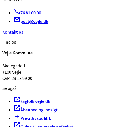
Kontakt os
76 81 00 00
post@vejle.dk
Kontakt os
Find os
Vejle Kommune
Skolegade 1
7100 Vejle
CVR. 29 18 99 00
Se også
Fagfolk.vejle.dk
Åbenhed og indsigt
Privatlivspolitik
Guide til oplæsning af tekst