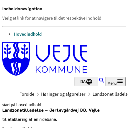
Indholdsnavigation
Vælg et link for at navigere til det respektive indhold.
gå til
Hovedindhold
DA
Menu
Forside
Høringer og afgørelser
Landzonetilladelse
start på hovedindhold
Landzonetilladelse – Jerlevgårdvej 33, Vejle
senest opdateret 3. november 2025
til etablering af en ridebane.