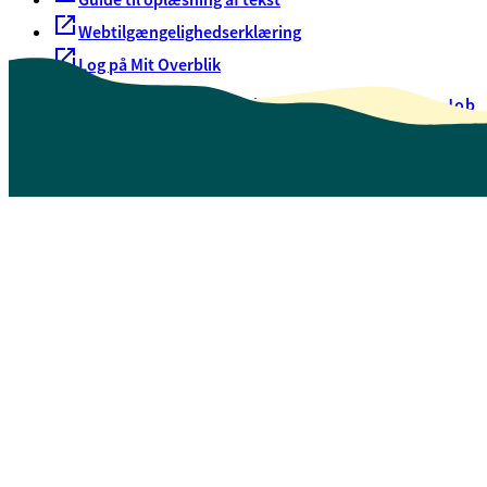
Webtilgængelighedserklæring
Log på Mit Overblik
Akut hjælp
EAN-numre
Oversigt over selvbetjening
Job
Presse