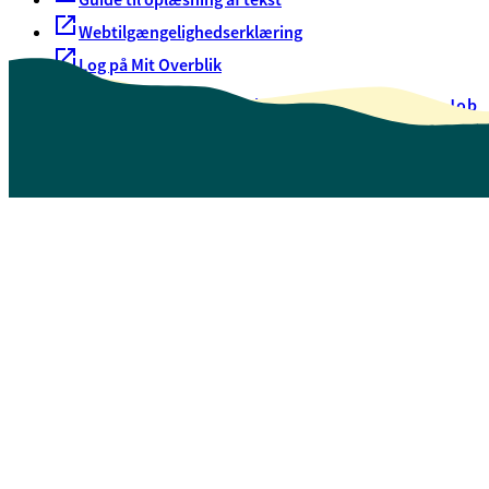
Webtilgængelighedserklæring
Log på Mit Overblik
Akut hjælp
EAN-numre
Oversigt over selvbetjening
Job
Presse