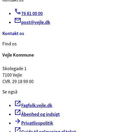
Kontakt os
76 81 00 00
post@vejle.dk
Kontakt os
Find os
Vejle Kommune
Skolegade 1
7100 Vejle
CVR. 29 18 99 00
Se også
Fagfolk.vejle.dk
Åbenhed og indsigt
Privatlivspolitik
Guide til oplæsning af tekst