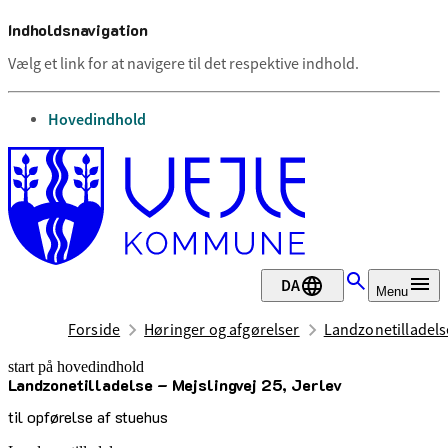
Indholdsnavigation
Vælg et link for at navigere til det respektive indhold.
gå til
Hovedindhold
DA
Menu
Forside
Høringer og afgørelser
Landzonetilladelse
start på hovedindhold
Landzonetilladelse – Mejslingvej 25, Jerlev
senest opdateret 26. maj 2026
til opførelse af stuehus