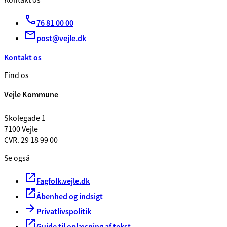
Kontakt os
76 81 00 00
post@vejle.dk
Kontakt os
Find os
Vejle Kommune
Skolegade 1
7100 Vejle
CVR. 29 18 99 00
Se også
Fagfolk.vejle.dk
Åbenhed og indsigt
Privatlivspolitik
Guide til oplæsning af tekst