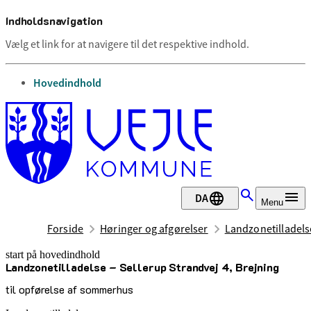
Indholdsnavigation
Vælg et link for at navigere til det respektive indhold.
gå til
Hovedindhold
DA
Menu
Forside
Høringer og afgørelser
Landzonetilladelse
start på hovedindhold
Landzonetilladelse – Sellerup Strandvej 4, Brejning
senest opdateret 18. juni 2026
til opførelse af sommerhus