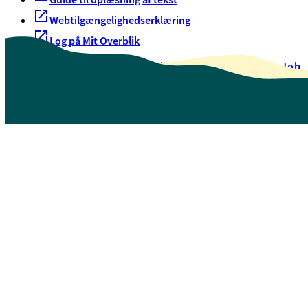
Webtilgængelighedserklæring
Log på Mit Overblik
Akut hjælp
EAN-numre
Oversigt over selvbetjening
Job
Presse