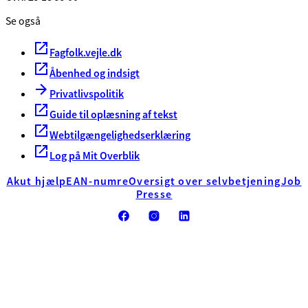
Se også
Fagfolk.vejle.dk
Åbenhed og indsigt
Privatlivspolitik
Guide til oplæsning af tekst
Webtilgængelighedserklæring
Log på Mit Overblik
Akut hjælp
EAN-numre
Oversigt over selvbetjening
Job
Presse