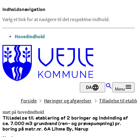
Indholdsnavigation
Vælg et link for at navigere til det respektive indhold.
gå til
Hovedindhold
DA
Menu
Forside
Høringer og afgørelser
Tilladelse til eta
start på hovedindhold
Tilladelse til etablering af 2 boringer og indvinding af
senest opdateret 4. maj 2026
ca. 7.000 m3 grundvand (ren- og prøvepumpning) pr.
boring på matr.nr. 6A Lihme By, Nørup