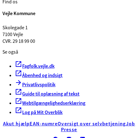
Find os
Vejle Kommune
Skolegade 1
7100 Vejle
CVR. 29 18 99 00
Se også
Fagfolk.vejle.dk
Åbenhed og indsigt
Privatlivspolitik
Guide til oplæsning af tekst
Webtilgængelighedserklæring
Log på Mit Overblik
Akut hjælp
EAN-numre
Oversigt over selvbetjening
Job
Presse