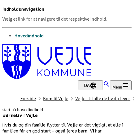
Indholdsnavigation
Vælg et link for at navigere til det respektive indhold.
gå til
Hovedindhold
DA
Menu
Forside
Kom til Vejle
Vejle - til alle de liv du lever
start på hovedindhold
Børneliv i Vejle
senest opdateret 17. februar 2026
Hvis du og din familie flytter til Vejle er det vigtigt, at alle i
familien får en god start - også jeres børn. Vi har