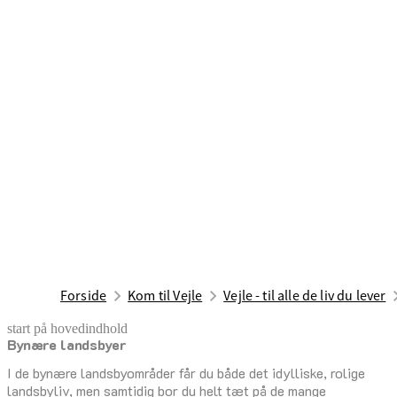
Forside
Kom til Vejle
Vejle - til alle de liv du lever
start på hovedindhold
Bynære landsbyer
senest opdateret 17. februar 2026
I de bynære landsbyområder får du både det idylliske, rolige
landsbyliv, men samtidig bor du helt tæt på de mange