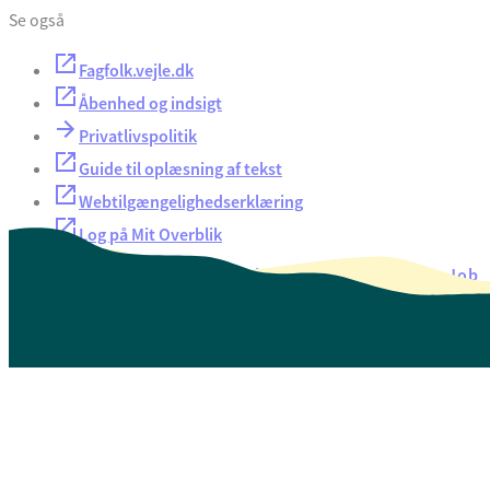
Se også
Fagfolk.vejle.dk
Åbenhed og indsigt
Privatlivspolitik
Guide til oplæsning af tekst
Webtilgængelighedserklæring
Log på Mit Overblik
Akut hjælp
EAN-numre
Oversigt over selvbetjening
Job
Presse