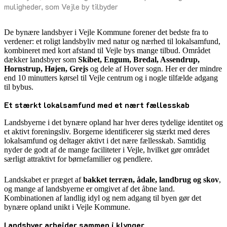
muligheder, som Vejle by tilbyder
De bynære landsbyer i Vejle Kommune forener det bedste fra to
verdener: et roligt landsbyliv med natur og nærhed til lokalsamfund,
kombineret med kort afstand til Vejle bys mange tilbud. Området
dækker landsbyer som
Skibet, Engum, Bredal, Assendrup,
Hornstrup, Højen, Grejs
og dele af Hover sogn. Her er der mindre
end 10 minutters kørsel til Vejle centrum og i nogle tilfælde adgang
til bybus.
Et stærkt lokalsamfund med et nært fællesskab
Landsbyerne i det bynære opland har hver deres tydelige identitet og
et aktivt foreningsliv. Borgerne identificerer sig stærkt med deres
lokalsamfund og deltager aktivt i det nære fællesskab. Samtidig
nyder de godt af de mange faciliteter i Vejle, hvilket gør området
særligt attraktivt for børnefamilier og pendlere.
Landskabet er præget af
bakket terræn, ådale, landbrug og skov
,
og mange af landsbyerne er omgivet af det åbne land.
Kombinationen af landlig idyl og nem adgang til byen gør det
bynære opland unikt i Vejle Kommune.
Landsbyer arbejder sammen i klynger