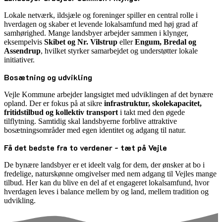
Lokale netværk, ildsjæle og foreninger spiller en central rolle i
hverdagen og skaber et levende lokalsamfund med høj grad af
samhørighed. Mange landsbyer arbejder sammen i klynger,
eksempelvis
Skibet og Nr. Vilstrup
eller
Engum, Bredal og
Assendrup
, hvilket styrker samarbejdet og understøtter lokale
initiativer.
Bosætning og udvikling
Vejle Kommune arbejder langsigtet med udviklingen af det bynære
opland. Der er fokus på at sikre
infrastruktur, skolekapacitet,
fritidstilbud og kollektiv transport
i takt med den øgede
tilflytning. Samtidig skal landsbyerne forblive attraktive
bosætningsområder med egen identitet og adgang til natur.
Få det bedste fra to verdener - tæt på Vejle
De bynære landsbyer er et ideelt valg for dem, der ønsker at bo i
fredelige, naturskønne omgivelser med nem adgang til Vejles mange
tilbud. Her kan du blive en del af et engageret lokalsamfund, hvor
hverdagen leves i balance mellem by og land, mellem tradition og
udvikling.