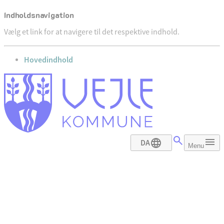
Indholdsnavigation
Vælg et link for at navigere til det respektive indhold.
gå til
Hovedindhold
DA
Menu